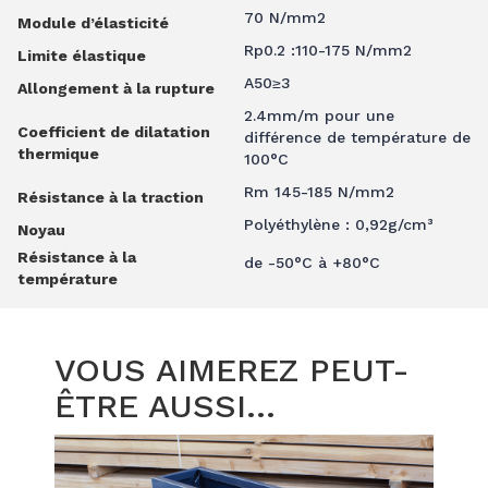
70 N/mm2
Module d’élasticité
Rp0.2 :110-175 N/mm2
Limite élastique
A50≥3
Allongement à la rupture
2.4mm/m pour une
Coefficient de dilatation
différence de température de
thermique
100°C
Rm 145-185 N/mm2
Résistance à la traction
Polyéthylène : 0,92g/cm³
Noyau
Résistance à la
de -50°C à +80°C
température
VOUS AIMEREZ PEUT-
ÊTRE AUSSI…
Ce
produit
a