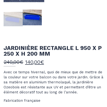
JARDINIÈRE RECTANGLE L 950 X P
250 X H 200 MM
Le
Le
240,00
€
140,00
€
prix
prix
Avec ce temps hivernal, quoi de mieux que de mettre de
initial
actuel
la couleur sur votre balcon ou dans votre jardin. Grâce à
était :
est :
sa matière en aluminium thermolaqué, la jardinière
240,00€.
140,00€.
Ozeobois est résistante aux UV et permettent d’être un
élément décoratif tout au long de l’année.
Fabrication française